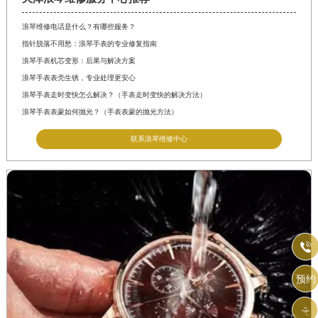
浪琴维修电话是什么？有哪些服务？
指针脱落不用愁：浪琴手表的专业修复指南
浪琴手表机芯变形：后果与解决方案
浪琴手表表壳生锈，专业处理更安心
浪琴手表走时变快怎么解决？（手表走时变快的解决方法）
浪琴手表表蒙如何抛光？（手表表蒙的抛光方法）
联系浪琴维修中心

预约
