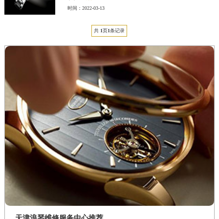
时间：2022-03-13
共
1
页
1
条记录
天津浪琴维修服务中心推荐