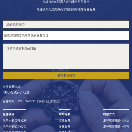
在线将您的联系方式与服务类型提交
专业技师为您提供高水准的浪琴维修保养服务
获取解决方案
全国服务热线：
400-995-7728
服务时间：早9：00-19:30（节假日正常营业）
服务项目
网站导航
维修方式
浪琴手表走时检测
维修服务
浪琴维修服务 - 到店
浪琴手表防水处理
保养服务
浪琴维修服务 - 邮寄