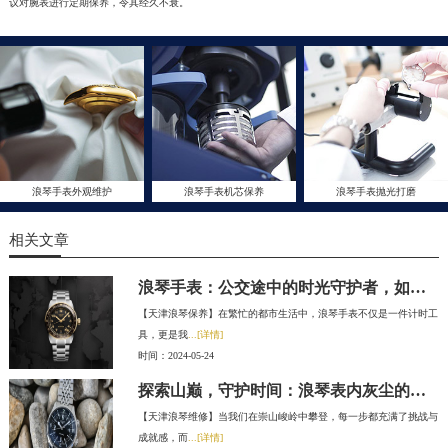
议对腕表进行定期保养，令其经久不衰。
浪琴手表外观维护
浪琴手表机芯保养
浪琴手表抛光打磨
相关文章
浪琴手表：公交途中的时光守护者，如何为它呵护每一刻？
【天津浪琴保养】在繁忙的都市生活中，浪琴手表不仅是一件计时工
具，更是我
...[详情]
时间：2024-05-24
探索山巅，守护时间：浪琴表内灰尘的清理之道
【天津浪琴维修】当我们在崇山峻岭中攀登，每一步都充满了挑战与
成就感，而
...[详情]