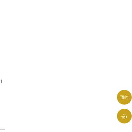
法）
预约
