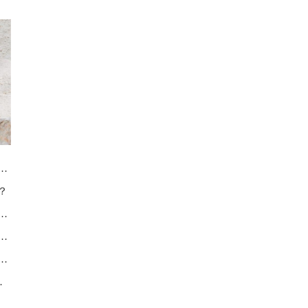
表需要保养多久？日常如何保养手表？
？
的表蒙该如何保养？（手表表蒙的保养方法）
常保养浪琴手表？佩戴手表注意事项
好地保养浪琴手表？（浪琴保养日常）
养的4个建议