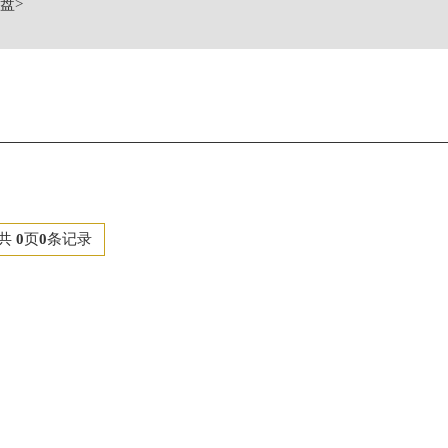
盘
>
中心26层2603室浪琴售后服务中心（需提前预约）
共
0
页
0
条记录