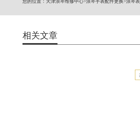
您的位置：
天津浪琴维修中心
>
浪琴手表配件更换
>
浪琴表
天津市和平区赤峰道136号天津国际金融
节假日正常营业！
相关文章