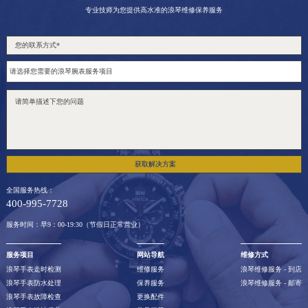
山东省威海市环翠区新威海路89号振华商厦一楼名表维修浪琴售后服务中心（需提前预约）
专业技师为您提供高水准的浪琴维修保养服务
山东省潍坊市奎文区东风东街浪琴售后服务中心（需提前预约）
山东省枣庄市滕州市北辛路与善国路交叉口浪琴售后服务中心（需提前预约）
山东省淄博市张店区金晶大道浪琴售后服务中心（需提前预约）
上海市黄浦区南京东路299号宏伊国际广场写字楼8层806室浪琴售后服务中心（需提前预约）
上海市徐汇区虹桥路3号港汇中心2座37层3705室浪琴售后服务中心（需提前预约）
浙江省杭州市上城区钱江路1366号华润大厦A座5层503-5室浪琴售后服务中心（需提前预约）
浙江省湖州市吴兴区劳动路浪琴售后服务中心（需提前预约）
获取解决方案
浙江省嘉兴市南湖区广益路705号嘉兴世界贸易中心A座13层1304室浪琴售后服务中心（需提前预约）
全国服务热线：
浙江省金华市金东区东市南街777号金华万达广场4号楼22楼2209室浪琴售后服务中心（需提前预约）
400-995-7728
浙江省丽水市莲都区解放街浪琴售后服务中心（需提前预约）
服务时间：早9：00-19:30（节假日正常营业）
浙江省宁波市江北区大闸南路500号来福士广场办公楼20层2009室浪琴售后服务中心（需提前预约）
浙江省衢州市柯城区上街浪琴售后服务中心（需提前预约）
服务项目
网站导航
维修方式
浪琴手表走时检测
维修服务
浪琴维修服务 - 到店
浙江省绍兴市越城区胜利东路379号世茂天际中心写字楼8层805室浪琴售后服务中心（需提前预约）
浪琴手表防水处理
保养服务
浪琴维修服务 - 邮寄
浙江省舟山市定海区解放东路浪琴售后服务中心（需提前预约）
浪琴手表故障检查
更换配件