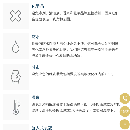
北京市东城区东长安街1号王府井东方广场W3座6层602室浪琴售后服务中心（需提前预约）
化学品
河北省保定市竞秀区朝阳北大街北国先天下浪琴售后服务中心（需提前预约）
避免溶剂、清洁剂、香水和化妆品等直接接触，因为它们
内蒙古自治区阿拉善盟市左旗土尔扈特大街浪琴售后服务中心（需提前预约）
会侵蚀表链、表壳和垫圈。
内蒙古自治区巴彦淖尔市临河区新华街浪琴售后服务中心（需提前预约）
内蒙古自治区包头市青山区幸福路甲3号王府井百货名表维修浪琴售后服务中心（需提前预约）
防水
腕表的防水性能无法保证永久不变。这可能会受到密封圈
内蒙古自治区赤峰市红山区哈达街浪琴售后服务中心（需提前预约）
老化或意外撞击的影响。我们建议您每年一次将腕表送至
内蒙古自治区鄂尔多斯市东胜区伊金霍洛街浪琴售后服务中心（需提前预约）
浪琴手表维修中心检验防水功能。
内蒙古自治区呼伦贝尔市海拉尔区中央街浪琴售后服务中心（需提前预约）
冲击
内蒙古自治区通辽市科尔沁区明仁大街浪琴售后服务中心（需提前预约）
避免让您的腕表承受包括温度的突然变化在内的冲击。
内蒙古自治区乌海市海勃湾区人民南路浪琴售后服务中心（需提前预约）
内蒙古自治区乌兰察布市集宁区恩和大街浪琴售后服务中心（需提前预约）
内蒙古自治区锡林郭勒盟市锡林浩特市光明街与额尔敦路交叉口浪琴售后服务中心（需提前预约）
温度

避免让您的腕表暴露于极端温度（低于0摄氏温度或32华氏
内蒙古自治区兴安盟市乌兰浩特市兴安大街浪琴售后服务中心（需提前预约）
温度，高于60摄氏温度或140华氏温度）或极端温差下。
预约
山西省大同市平城区迎宾街浪琴售后服务中心（需提前预约）
山西省晋城市城区黄华街浪琴售后服务中心（需提前预约）

旋入式表冠