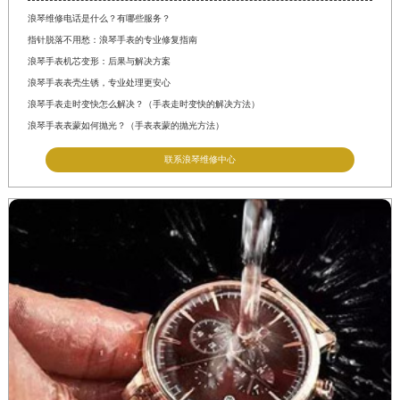
福建省漳州市龙文区步港路浪琴售后服务中心（需提前预约）
浪琴维修电话是什么？有哪些服务？
江苏省常州市新北区龙锦路1590号现代传媒中心5号楼10层1008室浪琴售后服务中心（需提前预约）
指针脱落不用愁：浪琴手表的专业修复指南
江苏省淮安市清江浦区淮海北路浪琴售后服务中心（需提前预约）
浪琴手表机芯变形：后果与解决方案
浪琴手表表壳生锈，专业处理更安心
江苏省连云港市海州区通灌北路浪琴售后服务中心（需提前预约）
浪琴手表走时变快怎么解决？（手表走时变快的解决方法）
江苏省南京市秦淮区中山南路1号南京中心22层22-C1-C3室浪琴售后服务中心（需提前预约）
浪琴手表表蒙如何抛光？（手表表蒙的抛光方法）
江苏省宿迁市宿城区西湖路浪琴售后服务中心（需提前预约）
联系浪琴维修中心
江苏省泰州市海陵区永定东路399号置地商务中心东塔（华润万象城）17层1706室浪琴售后服务中心（需提前预约）
江苏省徐州市鼓楼区淮海东路29号苏宁广场IFC国际金融中心35层3508室浪琴售后服务中心（需提前预约）
江苏省盐城市盐都区世纪大道5号盐城金融城写字楼1号楼16层1604室浪琴售后服务中心（需提前预约）
江苏省扬州市邗江区国展路29号星耀天地写字楼1号楼18层1803室浪琴售后服务中心（需提前预约）
江苏省镇江市京口区中山东路浪琴售后服务中心（需提前预约）
江西省抚州市临川区赣东大道浪琴售后服务中心（需提前预约）
江西省赣州市章贡区文清路浪琴售后服务中心（需提前预约）
江西省吉安市吉州区井冈山大道浪琴售后服务中心（需提前预约）
江西省景德镇市珠山区珠山中路浪琴售后服务中心（需提前预约）