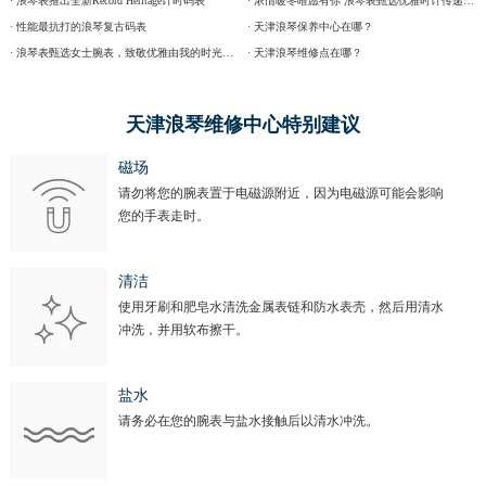
· 浪琴表推出全新Record Heritage计时码表
· 浓情暖冬唯愿有你 浪琴表甄选优雅时计传递温情圣诞祈愿
· 性能最抗打的浪琴复古码表
· 天津浪琴保养中心在哪？
辽宁省本溪市平山区胜利路浪琴售后服务中心（需提前预约）
· 浪琴表甄选女士腕表，致敬优雅由我的时光态度
· 天津浪琴维修点在哪？
辽宁省朝阳市双塔区新华路浪琴售后服务中心（需提前预约）
辽宁省丹东市振兴区七经街浪琴售后服务中心（需提前预约）
天津浪琴维修中心特别建议
辽宁省抚顺市新抚区东一路浪琴售后服务中心（需提前预约）
辽宁省阜新市海州区解放大街浪琴售后服务中心（需提前预约）
磁场
请勿将您的腕表置于电磁源附近，因为电磁源可能会影响
辽宁省葫芦岛市连山区中央路浪琴售后服务中心（需提前预约）
您的手表走时。
辽宁省锦州市古塔区中央大街浪琴售后服务中心（需提前预约）
辽宁省辽阳市白塔区新运大街浪琴售后服务中心（需提前预约）
清洁
辽宁省盘锦市兴隆台区石油大街浪琴售后服务中心（需提前预约）
使用牙刷和肥皂水清洗金属表链和防水表壳，然后用清水
辽宁省铁岭市银州区南马路浪琴售后服务中心（需提前预约）
冲洗，并用软布擦干。
辽宁省营口市站前区市府路与渤海大街交叉口浪琴售后服务中心（需提前预约）
辽宁省沈阳市沈河区中街路137号亨得利名表维修授权店1楼浪琴售后服务中心（需提前预约）
盐水
请务必在您的腕表与盐水接触后以清水冲洗。
辽宁省沈阳市沈河区中街路83号亨得利名表维修授权店1楼浪琴售后服务中心（需提前预约）
北京市朝阳区建国门外大街甲6号华熙国际中心D座11层1102室浪琴售后服务中心（需提前预约）