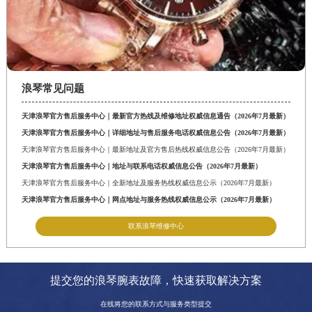
江西省九江市浔阳区浔阳路浪琴售后服务中心（需提前预约）
江西省南昌市红谷滩新区红谷中大道998号绿地双子塔（中央广场）A1座办公楼14层14-07室浪琴售后服务中心（需提前预约）
江西省萍乡市安源区萍安北大道与康庄路交叉口浪琴售后服务中心（需提前预约）
江西省上饶市信州区滨江西路浪琴售后服务中心（需提前预约）
浪琴常见问题
江西省新余市渝水区北湖西路浪琴售后服务中心（需提前预约）
江西省宜春市袁州区中山中路浪琴售后服务中心（需提前预约）
天津浪琴官方售后服务中心｜最新官方热线及维修地址权威信息通告（2026年7月最新）
江西省鹰潭市月湖区胜利东路浪琴售后服务中心（需提前预约）
天津浪琴官方售后服务中心｜详细地址与售后服务电话权威信息公告（2026年7月最新）
天津浪琴官方售后服务中心｜最新地址及官方售后热线权威信息公告（2026年7月最新）
山东省德州市德城区东风中路浪琴售后服务中心（需提前预约）
天津浪琴官方售后服务中心｜地址与联系电话权威信息公告（2026年7月最新）
山东省东营市东营区济南路浪琴售后服务中心（需提前预约）
天津浪琴官方售后服务中心｜全新地址及服务热线权威信息公示（2026年7月最新）
山东省济南市历下区经十路11111号华润中心写字楼（万象城）15层1508室浪琴售后服务中心（需提前预约）
天津浪琴官方售后服务中心｜网点地址与服务热线权威信息公示（2026年7月最新）
山东省济宁市任城区太白楼路浪琴售后服务中心（需提前预约）
联系浪琴维修中心
山东省莱芜市文化南路8号银座商城名表维修一楼名表维修浪琴售后服务中心（需提前预约）
山东省临沂市兰山区解放路浪琴售后服务中心（需提前预约）
山东省日照市东港区烟台路浪琴售后服务中心（需提前预约）
提交您的浪琴腕表故障，快速获取解决方案
山东省泰安市泰山区财源街道泰山大街浪琴售后服务中心（需提前预约）
在线将您的联系方式与服务类型提交