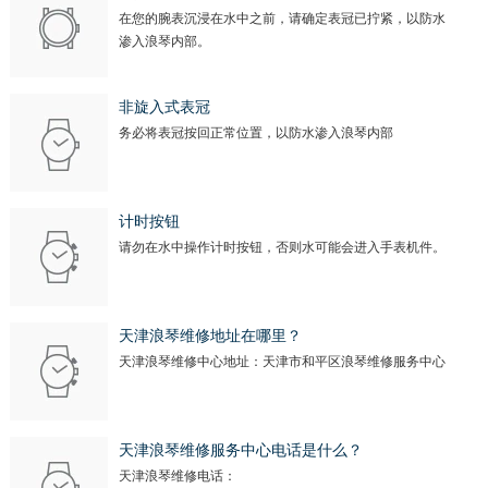
山西省晋中市榆次区顺城街浪琴售后服务中心（需提前预约）
在您的腕表沉浸在水中之前，请确定表冠已拧紧，以防水
山西省临汾市尧都区解放路浪琴售后服务中心（需提前预约）
渗入浪琴内部。
山西省吕梁市离石区永宁中路与建设街交叉口浪琴售后服务中心（需提前预约）
山西省朔州市朔城区怡西路与鄯阳西街交汇处浪琴售后服务中心（需提前预约）
非旋入式表冠
务必将表冠按回正常位置，以防水渗入浪琴内部
山西省忻州市忻府区和平东街与七一南路交叉口浪琴售后服务中心（需提前预约）
山西省阳泉市郊区平阳东街与新城大道交叉口浪琴售后服务中心（需提前预约）
山西省运城市盐湖区河东街浪琴售后服务中心（需提前预约）
计时按钮
山西省长治市潞州区英雄中路浪琴售后服务中心（需提前预约）
请勿在水中操作计时按钮，否则水可能会进入手表机件。
山西省太原市迎泽区迎泽街道解放路15号亨得利名表维修授权店3楼浪琴售后服务中心（需提前预约）
天津市和平区赤峰道136号天津国际金融中心26层2603室浪琴售后服务中心（需提前预约）
安徽省安庆市迎江区人民路浪琴售后服务中心（需提前预约）
天津浪琴维修地址在哪里？
天津浪琴维修中心地址：天津市和平区浪琴维修服务中心
安徽省蚌埠市蚌山区淮河路浪琴售后服务中心（需提前预约）
安徽省亳州市谯城区魏武大道浪琴售后服务中心（需提前预约）
安徽省池州市贵池区长江路浪琴售后服务中心（需提前预约）
天津浪琴维修服务中心电话是什么？
安徽省滁州市琅琊区南谯北路浪琴售后服务中心（需提前预约）
天津浪琴维修电话：