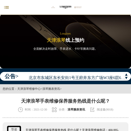

Longines
天津浪琴
线上预约
全面解决走时故障、手表进水、卡针等腕表问题。
2026年浪琴中国区售后服务网络优化升级公告
2026年8月浪琴全国官方售后客户服务热线：400-995-7728
2026年8月浪琴售后服务中心最新网点地址：
▲
公告>
北京市东城区东长安街1号王府井东方广场W3座6层602室（需提前预约）
▼
北京市朝阳区建国门外大街甲6号华熙国际中心D座11层1102室（需提前预约）
您的位置：
天津浪琴维修中心
>
浪琴腕表资讯
>
天津市和平区赤峰道136号天津国际金融中心26层2603室（需提前预约）
天津浪琴手表维修保养服务热线是什么呢？
上海市徐汇区虹桥路3号港汇中心2座37层3705室（需提前预约）



时间：2021-12-30
分类：
浪琴腕表资讯
阅读量(9018)
上海市黄浦区南京东路299号宏伊国际广场写字楼8层806室（需提前预约）
南京市秦淮区中山南路1号南京中心22层22-C1-C3室（需提前预约）
常州市新北区龙锦路1590号现代传媒中心5号楼10层1008室（需提前预约）
导读
天津浪琴手表维修保养服务热线 是什么呢？天津浪琴维修电话：400-995-