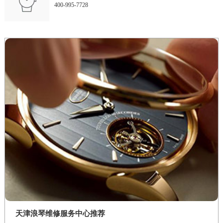
安徽省阜阳市颍州区颍州北路浪琴售后服务中心（需提前预约）
400-995-7728
安徽省淮北市相山区淮海路浪琴售后服务中心（需提前预约）
安徽省淮南市田家庵区国庆中路浪琴售后服务中心（需提前预约）
安徽省黄山市屯溪区黄山西路浪琴售后服务中心（需提前预约）
安徽省六安市金安区解放中路浪琴售后服务中心（需提前预约）
安徽省马鞍山市雨山区湖南西路浪琴售后服务中心（需提前预约）
安徽省宿州市埇桥区人民中路浪琴售后服务中心（需提前预约）
安徽省铜陵市铜官区石城大道浪琴售后服务中心（需提前预约）
安徽省芜湖市镜湖区中山路步行街浪琴售后服务中心（需提前预约）
安徽省宣城市宣州区叠嶂西路浪琴售后服务中心（需提前预约）
福建省龙岩市新罗区九一南路浪琴售后服务中心（需提前预约）
福建省南平市建阳区人民西路浪琴售后服务中心（需提前预约）
福建省宁德市蕉城区天湖东路浪琴售后服务中心（需提前预约）
福建省莆田市城厢区霞林街道荔华东大道浪琴售后服务中心（需提前预约）
福建省三明市三元区东乾二路浪琴售后服务中心（需提前预约）
天津浪琴维修服务中心推荐