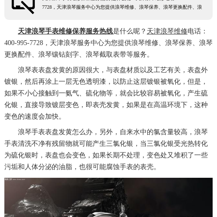
7728，天津浪琴服务中心为您提供浪琴维修、浪琴保养、浪琴更换配件、浪
徐州市鼓楼区淮海东路29号苏宁广场IFC国际金融中心35层3508室（需提前预约）
扬州市邗江区国展路29号星耀天地写字楼1号楼18层1803室（需提前预约）
天津浪琴手表维修保养服务热线
是什么呢？
天津浪琴维修
电话：
盐城市盐都区世纪大道5号盐城金融城写字楼1号楼16层1604室（需提前预约）
400-995-7728，天津浪琴服务中心为您提供浪琴维修、浪琴保养、浪琴
更换配件、浪琴镶钻刻字、浪琴截取表带等服务。
泰州市海陵区永定东路399号置地商务中心东塔（华润万象城）17层1706室（需提前预约）
宁波市江北区大闸南路500号来福士广场办公楼20层2009室（需提前预约）
浪琴表表盘发黄的原因很大，与表盘材质以及工艺有关，表盘外
镀银，然后再涂上一层无色透明漆，以防止这层镀银被氧化，但是，
杭州市上城区钱江路1366号华润大厦A座5层503-5室（需提前预约）
如果不小心接触到一氨气、硫化物等，就会比较容易被氧化，产生硫
金华市金东区东市南街777号金华万达广场4号楼22楼2209室（需提前预约）
化银，直接导致镀层变色，即表壳发黄，如果是在高温环境下，这种
绍兴市越城区胜利东路379号世茂天际中心写字楼8层805室（需提前预约）
变色的速度会加快。
嘉兴市南湖区广益路705号嘉兴世界贸易中心A座13层1304室（需提前预约）
浪琴手表表盘发黄怎么办，另外，自来水中的氯含量较高，浪琴
南昌市红谷滩新区红谷中大道998号绿地双子塔（中央广场）A1座办公楼14层14-07室（需提前预约）
手表清洗不净有残留物就可能产生三氯化银，当三氯化银受光热转化
为硫化银时，表盘也会变色，如果长期不处理，变色处又堆积了一些
济南市历下区经十路11111号华润中心写字楼（万象城）15层1508室（需提前预约）
污垢和人体分泌的油脂，也很可能腐蚀手表的表壳。
广州市天河区天河路230号万菱汇国际中心A塔7层704室（需提前预约）
广州市越秀区环市东路371-375号世界贸易中心大厦南塔15层1507室（需提前预约）
深圳市罗湖区深南东路5001号华润大厦17层1701室（需提前预约）
惠州市惠城区江北文昌一路7号华贸大厦（华贸天地）1座30层30-05室（需提前预约）