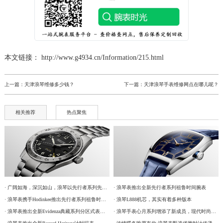
黑龙江省七台河市桃山区大同街浪琴售后服务中心（需提前预约）
黑龙江省齐齐哈尔市龙沙区龙华路浪琴售后服务中心（需提前预约）
黑龙江省双鸭山市尖山区新兴大街浪琴售后服务中心（需提前预约）
本文链接： http://www.g4934.cn/Information/215.html
黑龙江省绥化市北林区新华街与康庄路交叉口浪琴售后服务中心（需提前预约）
黑龙江省伊春市伊美区通河路浪琴售后服务中心（需提前预约）
上一篇：
天津浪琴维修多少钱？
下一篇：
天津浪琴手表维修网点在哪儿呢？
吉林省白城市洮北区明仁南街浪琴售后服务中心（需提前预约）
吉林省白山市浑江区浑江大街浪琴售后服务中心（需提前预约）
相关推荐
热点聚焦
吉林省吉林市船营区河南街浪琴售后服务中心（需提前预约）
吉林省辽源市龙山区人民大街浪琴售后服务中心（需提前预约）
吉林省梅河口市新华街道梅河大街浪琴售后服务中心（需提前预约）
吉林省四平市铁东区紫气大路与南九经街交汇处浪琴售后服务中心（需提前预约）
吉林省松原市宁江区五环大街浪琴售后服务中心（需提前预约）
· 广阔如海，深沉如山，浪琴以先行者系列先锋时计致献父爱
· 浪琴表推出全新先行者系列祖鲁时间腕表
吉林省通化市东昌区环通乡江南大街浪琴售后服务中心（需提前预约）
· 浪琴表携手Hodinkee推出先行者系列祖鲁时间限量腕表
· 浪琴L888机芯，其实有着多种版本
吉林省延边市延吉市解放路浪琴售后服务中心（需提前预约）
· 浪琴表推出全新Evidenza典藏系列分区式表盘腕表
· 浪琴手表心月系列增添了新成员，现代时尚又百搭
辽宁省鞍山市铁东区站前街浪琴售后服务中心（需提前预约）