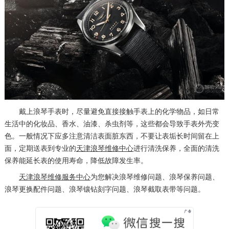
厦门市思明区湖滨东路95号万象城华润大厦B座11层1104室（需提前预约）
福州市晋安区竹屿路6号东二环泰禾广场2号楼5层509室（需提前预约）
成都市锦江区人民东路6号SAC东原中心24层2406B室（需提前预约）
重庆市江北区观音桥步行街2号融恒时代广场9层902室（需提前预约）
长沙市芙蓉区建湘路393号世茂环球金融中心写字楼10层1013室（需提前预约）
郑州市二七区民主路10号华润大厦29层2905室（需提前预约）
太原市迎泽区迎泽街道解放路15号亨得利名表维修授权店3楼（需提前预约）
戴上浪琴手表时，尽量避免直接接触手表上的化学物品，如日常
沈阳市沈河区中街路137号亨得利名表维修授权店1楼（需提前预约）
生活中的化妆品、香水、油漆、杀虫剂等，这些都会导致手表外壳变
沈阳市沈河区中街路83号亨得利名表维修授权店1楼（需提前预约）
色。一般情况下应多注意清洁表面脏东西，不要让表垢长时间留在上
面，定期送表到专业的
天津浪琴维修中心
进行清洗保养，全面的清洗
黑龙江省大庆市萨尔图区会战大街浪琴售后服务中心（需提前预约）
保养能延长表的使用寿命，降低故障发生率。
黑龙江省鹤岗市向阳区红军路浪琴售后服务中心（需提前预约）
天津浪琴维修服务中心
为您解决浪琴维修问题、浪琴保养问题、
黑龙江省黑河市爱辉区中央街浪琴售后服务中心（需提前预约）
浪琴更换配件问题、浪琴镶钻刻字问题、浪琴截取表带等问题。
黑龙江省鸡西市鸡冠区红军路浪琴售后服务中心（需提前预约）
黑龙江省佳木斯市向阳区长安路浪琴售后服务中心（需提前预约）
黑龙江省牡丹江市东安区太平路浪琴售后服务中心（需提前预约）