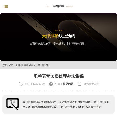

Longines
天津浪琴
线上预约
全面解决走时故障、手表进水、卡针等腕表问题。
您的位置：
天津浪琴维修中心
>
常见问题
>
浪琴表带太松处理办法集锦



时间：2026-06-10
分类：
常见问题
阅读量(9018)
导读
在日常佩戴浪琴手表的过程中，有时会遇到表带过松的问题，这不仅影响美
观，还可能影响佩戴的舒适度。面对这一情况，我们可以采取一些简